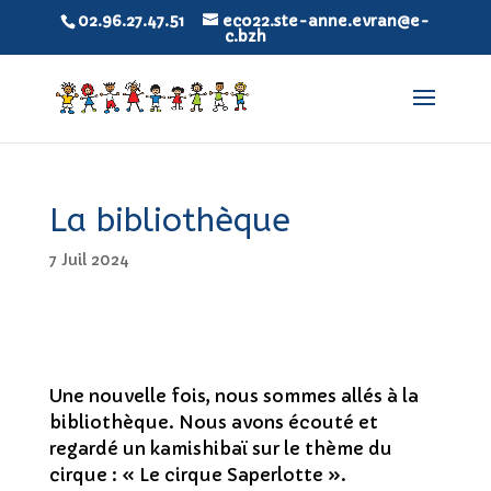
02.96.27.47.51
eco22.ste-anne.evran@e-
c.bzh
La bibliothèque
7 Juil 2024
Une nouvelle fois, nous sommes allés à la
bibliothèque. Nous avons écouté et
regardé un kamishibaï sur le thème du
cirque : « Le cirque Saperlotte ».