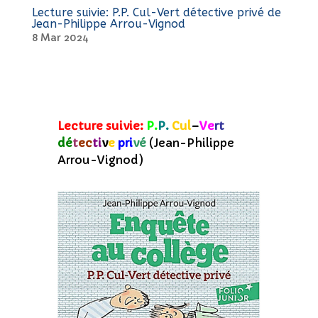
Lecture suivie:
P.
P.
Cul
–
Ve
rt
dé
t
ec
ti
v
e
pri
vé
(Jean-Philippe
Arrou-Vignod)