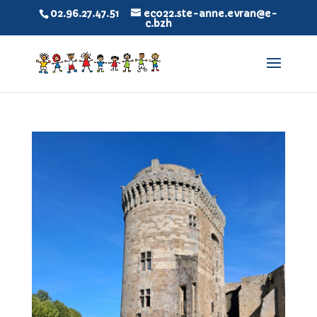
02.96.27.47.51
eco22.ste-anne.evran@e-
c.bzh