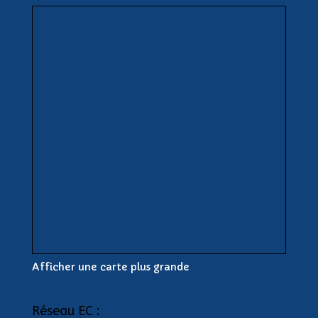
Afficher une carte plus grande
Réseau EC :
Collège Sainte Anne-Saint Joachim
Site web de l’APEL