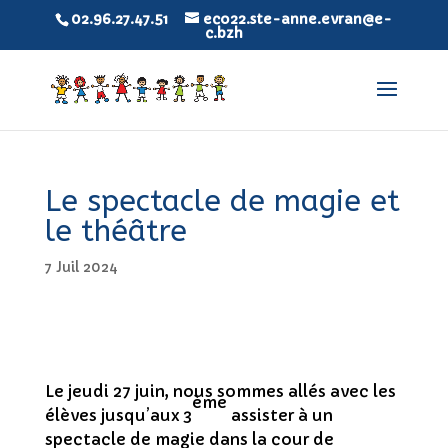
02.96.27.47.51
eco22.ste-anne.evran@e-
c.bzh
Le spectacle de magie et
le théâtre
7 Juil 2024
Le jeudi 27 juin, nous sommes allés avec les
ème
élèves jusqu’aux 3
assister à un
spectacle de magie dans la cour de