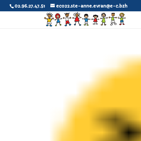
02.96.27.47.51
eco22.ste-anne.evran@e-c.bzh